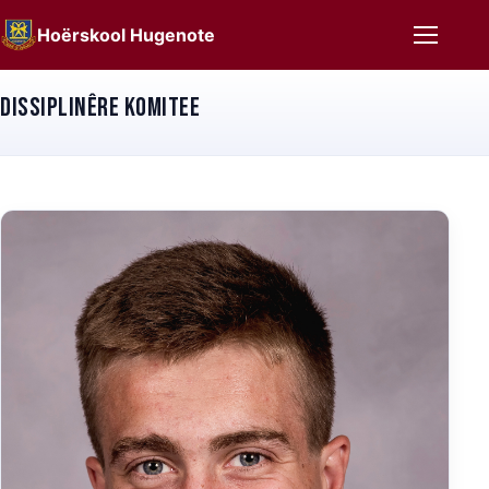
Hoërskool Hugenote
Dissiplinêre Komitee