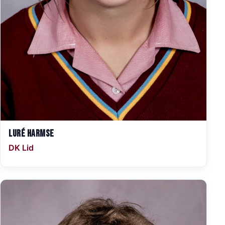
Luré Harmse
DK Lid